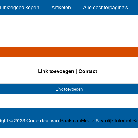
Linktegoed kopen
Artikelen
Alle dochterpagina's
Link toevoegen
Contact
Link toevoegen
ight © 2023 Onderdeel van
BaakmanMedia
&
Vrolijk Internet S