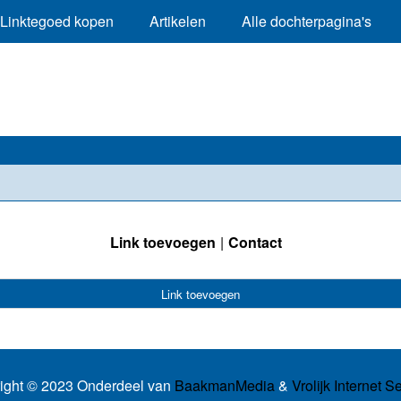
Linktegoed kopen
Artikelen
Alle dochterpagina's
Link toevoegen
Contact
Link toevoegen
ight © 2023 Onderdeel van
BaakmanMedia
&
Vrolijk Internet S